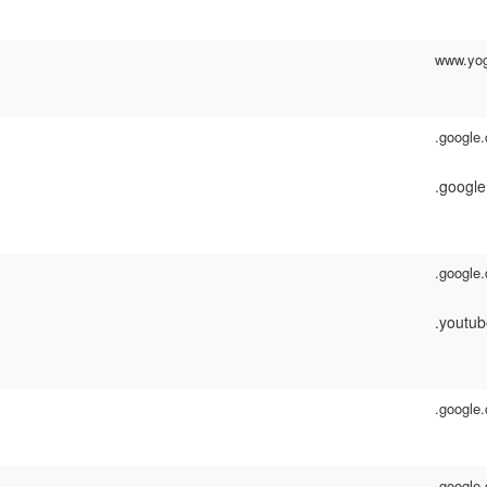
www.yog
.google
.google.
.google
.youtu
.google
.google