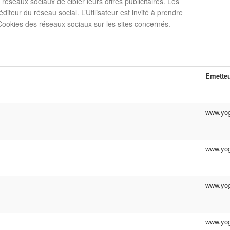
réseaux sociaux de cibler leurs offres publicitaires. Les
iteur du réseau social. L’Utilisateur est invité à prendre
Cookies des réseaux sociaux sur les sites concernés.
Emette
www.yog
www.yog
www.yog
www.yog