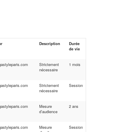
ur
Description
Durée
de vie
astyleparis.com
Strictement
1 mois
nécessaire
astyleparis.com
Strictement
Session
nécessaire
astyleparis.com
Mesure
2 ans
d’audience
astyleparis.com
Mesure
Session