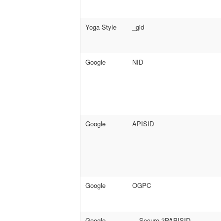
Yoga Style
_gid
Google
NID
Google
APISID
Google
OGPC
Google
__Secure-3PAPISID