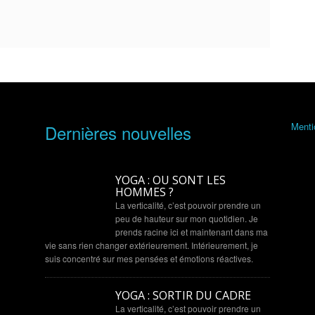
Menti
Dernières nouvelles
YOGA : OU SONT LES
HOMMES ?
La verticalité, c’est pouvoir prendre un
peu de hauteur sur mon quotidien. Je
prends racine ici et maintenant dans ma
vie sans rien changer extérieurement. Intérieurement, je
suis concentré sur mes pensées et émotions réactives.
YOGA : SORTIR DU CADRE
La verticalité, c’est pouvoir prendre un